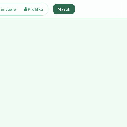
👤
an Juara
Profilku
Masuk