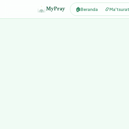
MyPray
🏠
📿
Beranda
Ma'tsura