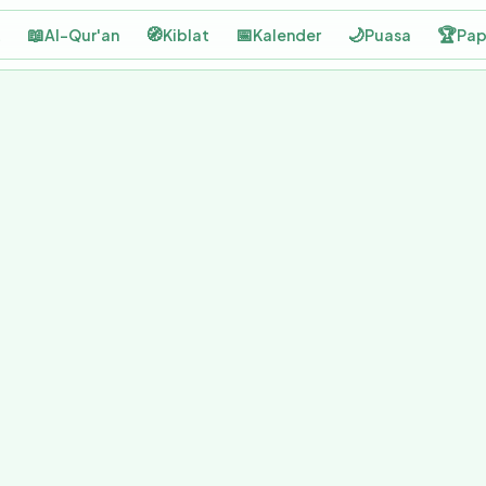
📖
🧭
📅
🌙
🏆
t
Al-Qur'an
Kiblat
Kalender
Puasa
Pap